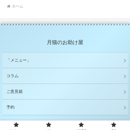
ホーム
月猫のお助け屋
「メニュー」
コラム
ご意見箱
予約
© 2023 月猫のお助け屋.